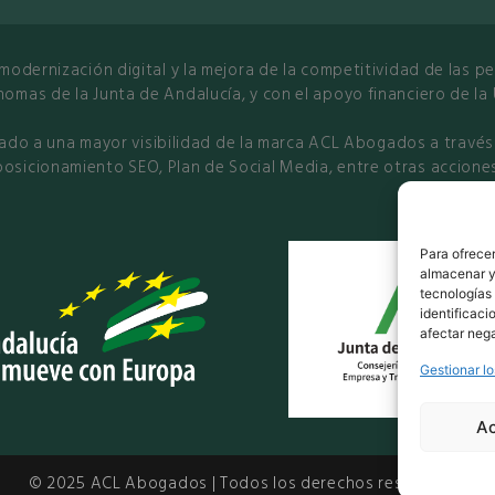
modernización digital y la mejora de la competitividad de las
nomas de la Junta de Andalucía, y con el apoyo financiero de la
ado a una mayor visibilidad de la marca ACL Abogados a través
posicionamiento SEO, Plan de Social Media, entre otras acciones
Para ofrecer
almacenar y/
tecnologías
identificaci
afectar nega
Gestionar lo
A
© 2025 ACL Abogados | Todos los derechos reservados