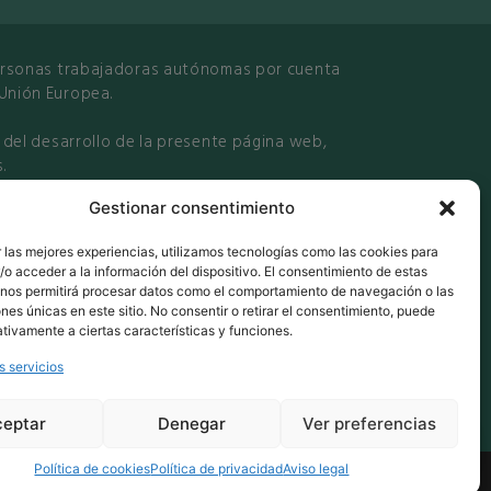
 personas trabajadoras autónomas por cuenta
 Unión Europea.
 del desarrollo de la presente página web,
.
Gestionar consentimiento
 las mejores experiencias, utilizamos tecnologías como las cookies para
o acceder a la información del dispositivo. El consentimiento de estas
 nos permitirá procesar datos como el comportamiento de navegación o las
ones únicas en este sitio. No consentir o retirar el consentimiento, puede
tivamente a ciertas características y funciones.
s servicios
ceptar
Denegar
Ver preferencias
Política de cookies
Política de privacidad
Aviso legal