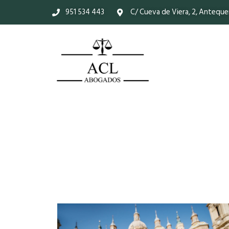
951 534 443
C/ Cueva de Viera, 2, Anteque